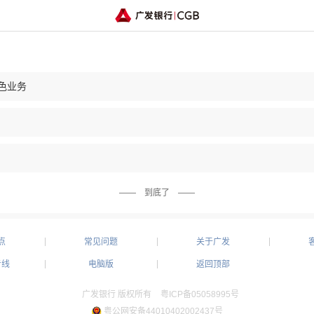
色业务
—— 到底了 ——
点
常见问题
关于广发
专线
电脑版
返回顶部
广发银行 版权所有
粤ICP备05058995号
粤公网安备44010402002437号