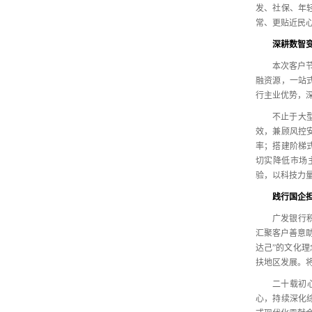
发、
社保、
年
常、
更贴近民
深耕数智
本次客户
融资源，
一站
行主业优势，
不止于大
效，
兼顾风控
率；
搭建阶梯
切实降低市场
验，
以科技力
践行国企
广发银行
汇聚客户善意
达己”的文化理
扶地区发展。
二十载初
心，
持续深化