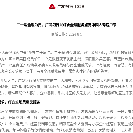
二十载金融为民，广发银行以综合金融服务点亮中国人寿客户节
更新日期：202
6
-
6
-
1
人寿“616客户节”举办二十周年。
二十载初心如磐，
践行金融为民；
新征程数智赋
作为中国人寿集团成员单位，
立足数智变革发展主线，
深度融入集团客户节整体布局
举措、
公益责任实践精准对接国家发展战略与民生金融需求，
以有温度、
有智慧、
有
大客户长期信赖与陪伴，
书写金融赋能民生、
服务实体经济的崭新篇章。
”开局之年，
广发银行深入贯彻党的二十大精神，
扎实落实国家重大战略部署，
打造线
务场景；
紧跟集团战略导向，
将“金融为民”理念贯穿活动全程，
以数智化技术升级为抓
模式，
精准匹配个人客户、
企业客群、
帮扶地区的多元需求，
让普惠金融红利直达千家
需求，打造全场景惠民服务
客户全生命周期服务需求，
广发银行依托手机银行、
发现精彩APP两大线上平台，
推
活动，
开展签到打卡、
线上健康跑、
快捷支付抽奖等趣味活动，
以积分激励、
权益互
续推出个人消费贷、
经营贷利率优惠，
精准赋能个人消费与小微企业经营；
联动主流
食优惠、
年中购物节等促消费活动，
借力618消费热潮，
激发居民消费潜力，
助力提