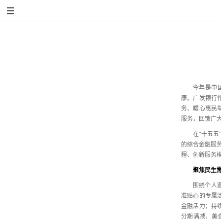
今年是中国
康。
广发银行
务、
暖心惠民
服务，
回馈广
在“十五五
的综合金融服
程、
创新服务
聚焦民生
围绕个人
准贴心的专属
金融活力；
持
分期满减、
美