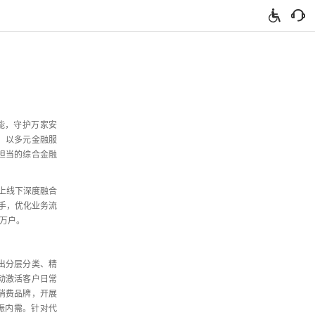
能，
守护万家安
，
以多元金融服
担当的综合金融
上线下深度融合
手，
优化业务流
万户。
出分层分类、
精
动激活客户日常
消费品牌，
开展
振内需。
针对代