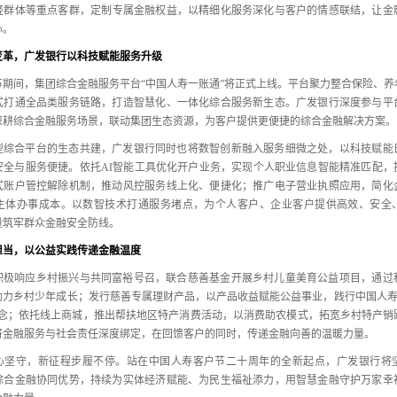
轻群体等重点客群，
定制专属金融权益，
以精细化服务深化与客户的情感联结，
让金
心。
变革，广发银行以科技赋能服务升级
节期间，
集团综合金融服务平台“中国人寿一账通”将正式上线。
平台聚力整合保险、
养
式打通全品类服务链路，
打造智慧化、
一体化综合服务新生态。
广发银行深度参与平
深耕综合金融服务场景，
联动集团生态资源，
为客户提供更便捷的综合金融解决方案。
型综合平台的生态共建，
广发银行同时也将数智创新融入服务细微之处，
以科技赋能
安全与服务便捷。
依托AI智能工具优化开户业务，
实现个人职业信息智能精准匹配，
式账户管控解除机制，
推动风控服务线上化、
便捷化；
推广电子营业执照应用，
简化
主体办事成本。
以数智技术打通服务堵点，
为个人客户、
企业客户提供高效、
安全
量筑牢群众金融安全防线。
担当，以公益实践传递金融温度
积极响应乡村振兴与共同富裕号召，
联合慈善基金开展乡村儿童美育公益项目，
通过
助力乡村少年成长；
发行慈善专属理财产品，
以产品收益赋能公益事业，
践行中国人寿
念；
依托线上商城，
推出帮扶地区特产消费活动，
以消费助农模式，
拓宽乡村特产销
将金融服务与社会责任深度绑定，
在回馈客户的同时，
传递金融向善的温暖力量。
心坚守，
新征程步履不停。
站在中国人寿客户节二十周年的全新起点，
广发银行将
综合金融协同优势，
持续为实体经济赋能、
为民生福祉添力，
用智慧金融守护万家幸