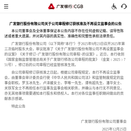
广发银行股份有限公司关于公司章程修订获核准及不再设立监事会的公告
本公司董事会及全体董事保证本公告内容不存在任何虚假记载、误导性陈
述或者重大遗漏，并对其内容的真实性、准确性和完整性承担法律责任。
广发银行股份有限公司（以下简称“本行”）于2025年9月23日召开2025年第
三次临时股东大会，
审议批准了《关于广发银行股份有限公司不再设置监事会
的议案》《关于修订<广发银行股份有限公司章程>的议案》。
近日，
本行收到
《国家金融监督管理总局关于广发银行修改公司章程的批复》（金复﹝2025﹞7
51号），
修订后的公司章程已经监管核准生效。
自公司章程修订获核准之日起，
根据公司章程规定，
本行不再设立监事
会，
由董事会审计委员会行使《中华人民共和国公司法》和监管制度规定的监
事会职权。
罗玉冰先生、
卢泽媛女士、
李唯一先生、
谭有超先生、
潘华女士、
关铁军女士不再担任本行监事及监事会相关职务，
并确认与本行无不同意见，
亦无其他事项需要通知本行股东和债权人。
本行对各位监事任职期间做出的贡
献表示感谢。
特此公告
广发银行股份有限公司董事会
2025年12月25日