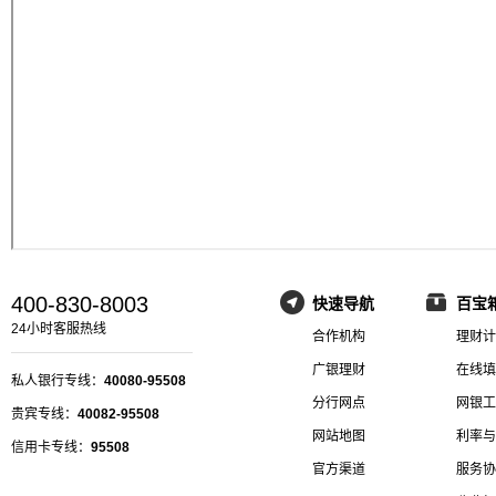
400-830-8003
快速导航
百宝
24小时客服热线
合作机构
理财计
广银理财
在线填
私人银行专线：
40080-95508
分行网点
网银工
贵宾专线：
40082-95508
网站地图
利率与
信用卡专线：
95508
官方渠道
服务协