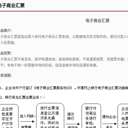
电子商业汇票
电子商业汇票
产品简介：
电子商业汇票是指出票人依托电子商业汇票系统，以数据电文形式制作的，委托付款人
票人的票据。
产品优势：
电子商业汇票不易丢失、
损坏和遭抢劫；
容易辨别真假，
不易遭受假票、
克隆票诈骗；
水平；
有助于统一的票据市场的形成，
促进金融市场的连通和发展。
业务流程：