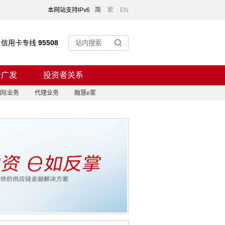
本网站支持IPv6
简
繁
EN
信用卡专线
95508
于广发
投资者关系
国际业务
代理业务
融慧e家