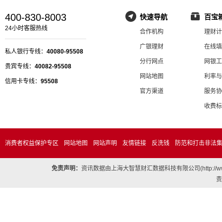
400-830-8003
快速导航
百宝
24小时客服热线
合作机构
理财计
广银理财
在线填
私人银行专线：
40080-95508
分行网点
网银工
贵宾专线：
40082-95508
网站地图
利率与
信用卡专线：
95508
官方渠道
服务协
收费标
消费者权益保护专区
网站地图
网站声明
友情链接
反洗钱
防范和打击非法
免责声明：
资讯数据由上海大智慧财汇数据科技有限公司(http://
责