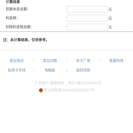
计算结果
到期本息总额：
元
利息税：
元
扣除利息税总额：
元
注：本计算结果，仅供参考。
营业网点
常见问题
关于广发
客服热线
信用卡专线
电脑版
返回顶部
广发银行 版权所有
粤ICP备05058995号
粤公网安备44010402002437号