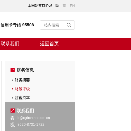
本网站支持IPv6
简
繁
EN
信用卡专线
95508
联系我们
返回首页
财务信息
财务摘要
财务评级
监管资本
联系我们
ir@cgbchina.com.cn
8620-8731-1722