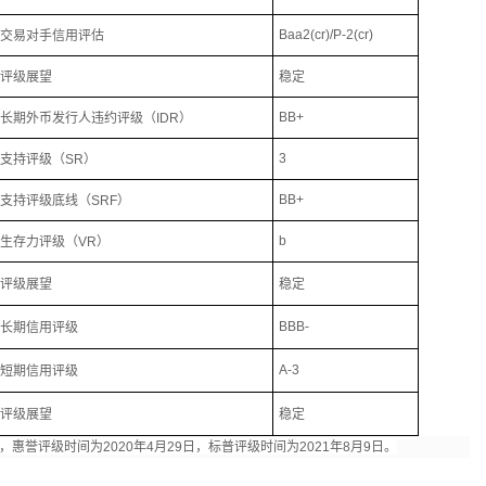
Baa2(cr)/P-2(cr)
交易对手信用评估
评级展望
稳定
BB+
长期外币发行人违约评级（
IDR
）
3
支持评级（
SR
）
BB+
支持评级底线（
SRF
）
b
生存力评级（
VR
）
评级展望
稳定
BBB-
长期信用评级
A-3
短期信用评级
评级展望
稳定
，惠誉评级时间
为
2020年4月29日
，标普评级时间为
2021年8月9
日。