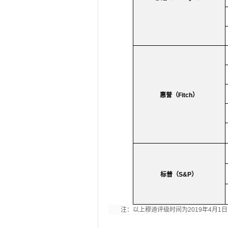
惠誉（
Fitch
）
标普（
S&P
）
注：以上穆迪评级时间为
2019
年
4
月
1
日