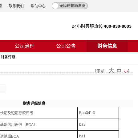
无障碍辅助浏览
聘
联系我们
帮助中心
24小时客服热线
400-830-8003
公司治理
公司公告
财务信息
财务评级
大
中
【
字号：
小
】
财务评级信息
Baa3/P-3
长期及短期存款评级
ba3
基础信用评估（
BCA
）
ba1
调整后
BCA