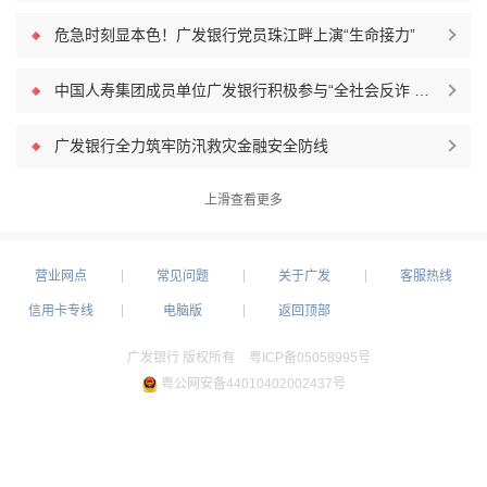
危急时刻显本色！广发银行党员珠江畔上演“生命接力”
中国人寿集团成员单位广发银行积极参与“全社会反诈 青年在行动”宣传活动
广发银行全力筑牢防汛救灾金融安全防线
上滑查看更多
营业网点
常见问题
关于广发
客服热线
信用卡专线
电脑版
返回顶部
广发银行 版权所有
粤ICP备05058995号
粤公网安备44010402002437号