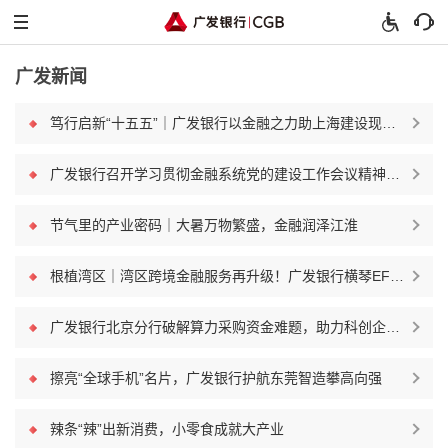
广发新闻
笃行启新“十五五”｜广发银行以金融之力助上海建设现代化人民城市
广发银行召开学习贯彻金融系统党的建设工作会议精神暨2026年上半年经营管理工作会议
节气里的产业密码｜大暑万物繁盛，金融润泽江淮
根植湾区｜湾区跨境金融服务再升级！广发银行横琴EF账户正式落地
广发银行北京分行破解算力采购资金难题，助力科创企业轻装上阵
擦亮“全球手机”名片，广发银行护航东莞智造攀高向强
辣条“辣”出新消费，小零食成就大产业